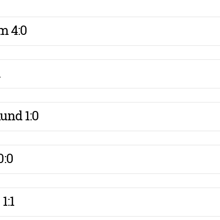
m 4:0
1
und 1:0
0:0
1:1