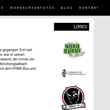
TE
NORDKURVENFOTOS
BLOG
KONTAKT
LINKS
ns gegangen. Erst seit
e, war er seinen
bekannt, der immer ein
e Mönchengladbach
er mit dem FPMG-Bus und