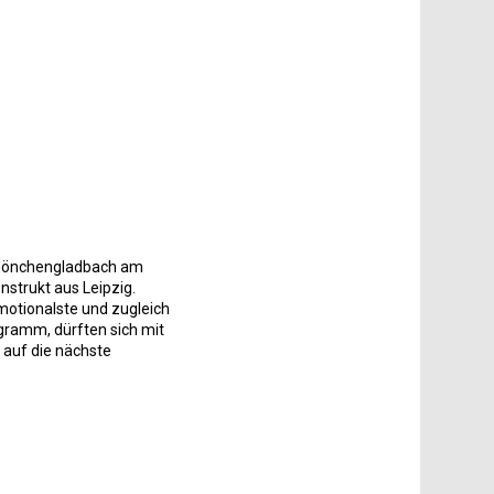
a Mönchengladbach am
trukt aus Leipzig.
motionalste und zugleich
gramm, dürften sich mit
 auf die nächste