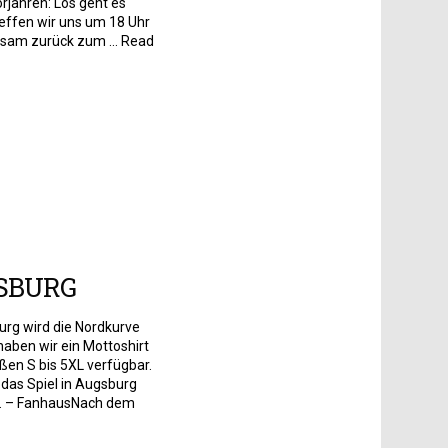
orjahren: Los geht es
reffen wir uns um 18 Uhr
nsam zurück zum ... Read
GSBURG
urg wird die Nordkurve
haben wir ein Mottoshirt
ößen S bis 5XL verfügbar.
r das Spiel in Augsburg
5. – FanhausNach dem